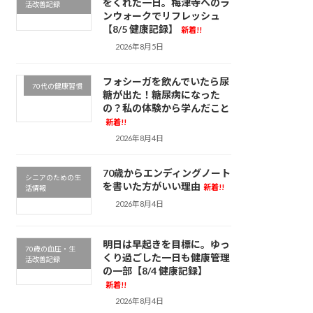
をくれた一日。梅津寺へのラ
活改善記録
ンウォークでリフレッシュ
【8/5 健康記録】
新着!!
2026年8月5日
フォシーガを飲んでいたら尿
70代の健康習慣
糖が出た！糖尿病になった
の？私の体験から学んだこと
新着!!
2026年8月4日
70歳からエンディングノート
シニアのための生
を書いた方がいい理由
新着!!
活情報
2026年8月4日
明日は早起きを目標に。ゆっ
70歳の血圧・生
くり過ごした一日も健康管理
活改善記録
の一部【8/4 健康記録】
新着!!
2026年8月4日