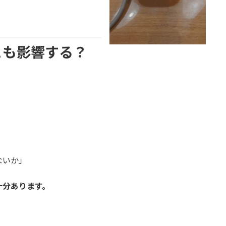
とも影響する？
ないか」
十分あります。