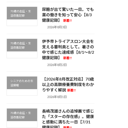
尿糖が出て驚いた一日。でも
70歳の血圧・生
薬の働きを知って安心【8/3
活改善記録
健康記録】
新着!!
2026年8月3日
伊予市トライアスロン大会を
70歳の血圧・生
支える審判員として。暑さの
活改善記録
中で感じた達成感【8/1～8/2
健康記録】
新着!!
2026年8月2日
【2026年8月改正対応】70歳
シニアのための生
以上の高額療養費制度をわか
活情報
りやすく解説
新着!!
2026年8月1日
長嶋茂雄さんの追悼展で感じ
70歳の血圧・生
た「スターの存在感」。健康
活改善記録
と感動に満ちた一日【7/31
健康記録】
新着!!