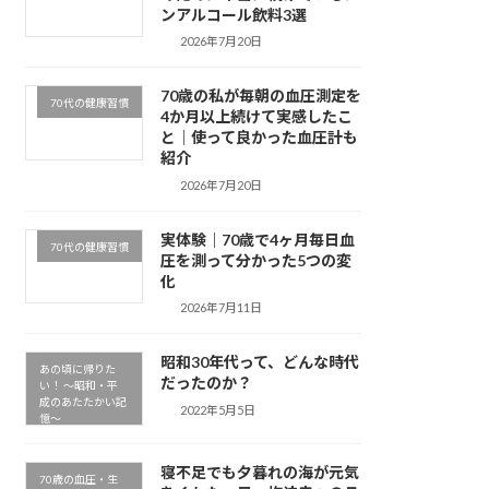
ンアルコール飲料3選
2026年7月20日
70歳の私が毎朝の血圧測定を
70代の健康習慣
4か月以上続けて実感したこ
と｜使って良かった血圧計も
紹介
2026年7月20日
実体験｜70歳で4ヶ月毎日血
70代の健康習慣
圧を測って分かった5つの変
化
2026年7月11日
昭和30年代って、どんな時代
あの頃に帰りた
だったのか？
い！ ～昭和・平
成のあたたかい記
2022年5月5日
憶～
寝不足でも夕暮れの海が元気
70歳の血圧・生