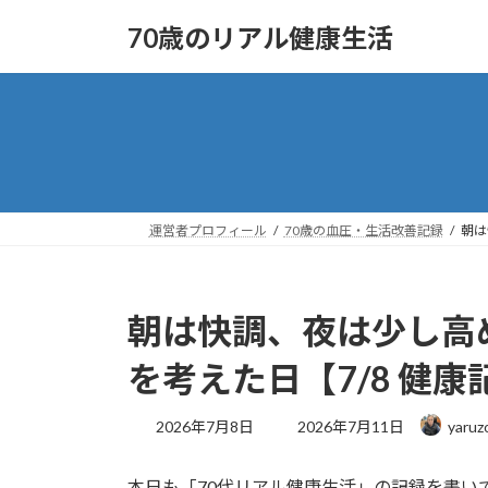
コ
ナ
70歳のリアル健康生活
ン
ビ
テ
ゲ
ン
ー
ツ
シ
へ
ョ
ス
ン
キ
に
ッ
移
運営者プロフィール
70歳の血圧・生活改善記録
朝は
プ
動
朝は快調、夜は少し高
を考えた日【7/8 健康
最
2026年7月8日
2026年7月11日
yaruz
終
更
本日も「70代リアル健康生活」の記録を書い
新