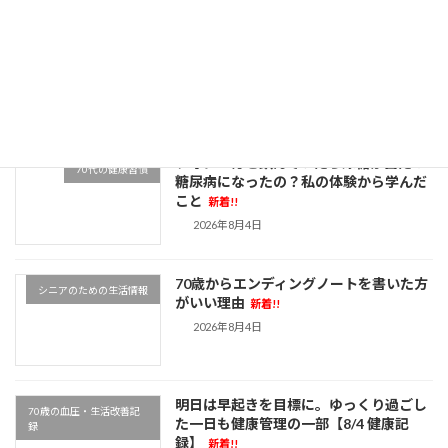
寝不足でも夕暮れの海が元気をくれた一
70歳の血圧・生活改善記
日。梅津寺へのランウォークでリフレッ
録
シュ【8/5 健康記録】
新着!!
2026年8月5日
フォシーガを飲んでいたら尿糖が出た！
70代の健康習慣
糖尿病になったの？私の体験から学んだ
こと
新着!!
2026年8月4日
70歳からエンディングノートを書いた方
シニアのための生活情報
がいい理由
新着!!
2026年8月4日
明日は早起きを目標に。ゆっくり過ごし
70歳の血圧・生活改善記
た一日も健康管理の一部【8/4 健康記
録
録】
新着!!