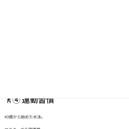
・歩数
・運動
・水泳
・睡眠
・禁酒
毎月の変化もまとめています。
→
「70歳の血圧・生活改善記録」
カテゴリーへ
🚶④ 運動習慣
40歳から始めた水泳。